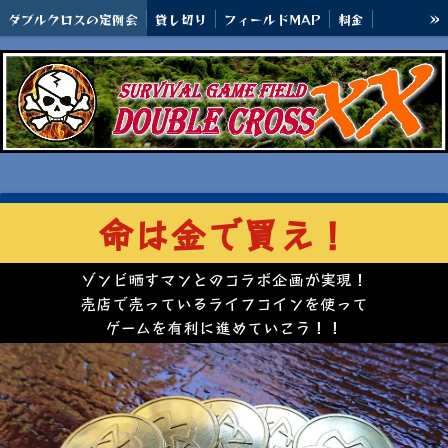
»
ダブルクロスの定例会
貸し切り
フィールドMAP
料金
アクセス
命は金で買え！
ゾンビ晒すマンとのコラボ企画が実現！
売店で売っているライフコインを使って
ゲームを有利に進めていこう！！